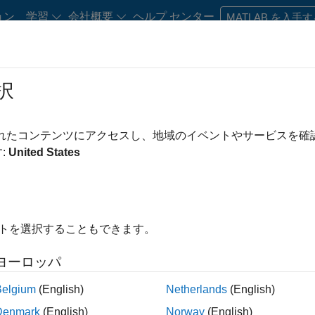
ョン
学習
会社概要
ヘルプ センター
MATLAB を入手
択
・キャリア初期の方
リソース
キャリア アカウント
されたコンテンツにアクセスし、地域のイベントやサービスを
み条件
企業向けセールス
教育機関向けセールス
インサイド セールス
:
United States
マーケティング サービス
ビジネス モデル チーム
え
イトを選択することもできます。
求人の保存
ヨーロッパ
Belgium
(English)
Netherlands
(English)
人情報は翻訳されていません。ご希望の地域ですべての求人を
Denmark
(English)
Norway
(English)