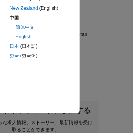
New Zealand
(English)
中国
简体中文
uip you with essential sales skills in your
English
日本
(日本語)
한국
(한국어)
ou will sell engineering applications,
ントネットワークに参加する
った求人情報、ストーリー、最新情報を受け
取ることができます。