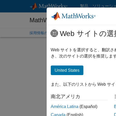
コンテンツへスキップ
製品
ソリューシ
MathWorks 採用情報
Web サイトの選
採用情報の概要
求人検索
オフィス所在地
学生
Web サイトを選択すると、翻訳
絞り込
き、次のサイトの選択を推奨します
United States
並べ替
また、以下のリストから Web サ
選択した
南北アメリカ
América Latina
(Español)
一部の求
Canada
(English)
ださい。