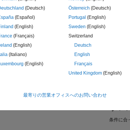
Deutschland
(Deutsch)
Österreich
(Deutsch)
España
(Español)
Portugal
(English)
es Development Representative
Sales Development Representative
JP-Tokyo
| インサイド セールス | 社会人採用
inland
(English)
Sweden
(English)
At MathWorks, you'll help shape tomorrow's innovations. We'll eq
France
(Français)
Switzerland
first six months.
reland
(English)
Deutsch
ior Sales Account Manager - Automotive
Senior Sales Account Manager - Automotive
talia
(Italiano)
English
JP-Tokyo
| 企業向けセールス | 社会人採用
As a Senior Sales Account Manager for the Automotive industry, y
Luxembourg
(English)
Français
embedded applications and software/solutions such as data
United Kingdom
(English)
最寄りの営業オフィスへのお問い合わせ
タレ
条件に合