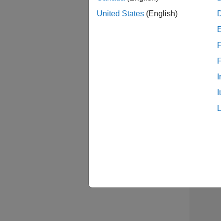
United States
(English)
Sal
F
I
Sen
I
2 /
2