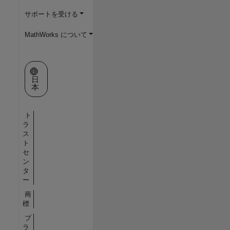
サポートを受ける
MathWorks について
Web サイトの選択
日
本
ト
ラ
ス
ト
セ
ン
タ
ー
商
標
プ
ラ