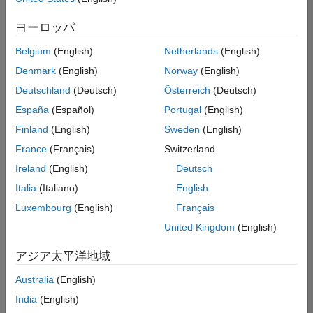
の
ヨーロッパ
求
人
Belgium
(English)
Netherlands
(English)
情
報
Denmark
(English)
Norway
(English)
は
Deutschland
(Deutsch)
Österreich
(Deutsch)
翻
España
(Español)
Portugal
(English)
訳
さ
Finland
(English)
Sweden
(English)
れ
France
(Français)
Switzerland
て
Ireland
(English)
Deutsch
い
ま
Italia
(Italiano)
English
せ
Luxembourg
(English)
Français
ん。
United Kingdom
(English)
ご
希
アジア太平洋地域
望
の
Australia
(English)
地
India
(English)
域