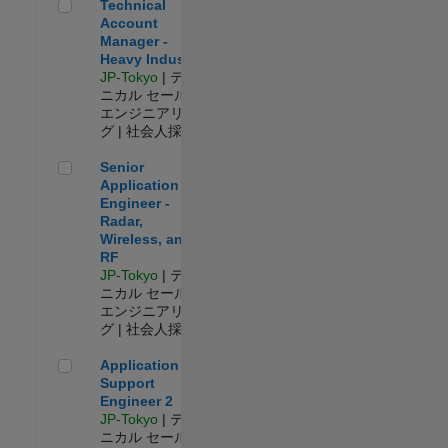
Technical Account Manager - Heavy Industry
Technical
Account
Manager -
Heavy Industry
JP-Tokyo
| テク
ニカル セールス
エンジニアリン
グ | 社会人採用
Senior Application Engineer - Radar, Wireless, and RF
Senior
Application
Engineer -
Radar,
Wireless, and
RF
JP-Tokyo
| テク
ニカル セールス
エンジニアリン
グ | 社会人採用
Application Support Engineer 2
Application
Support
Engineer 2
JP-Tokyo
| テク
ニカル セールス