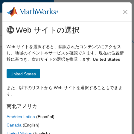
コンテンツへスキップ
MathWorks 採用
情報
Web サイトの選択
採用情報の概要
求人検索
オフィス所在地
学生・キャリア初期
Web サイトを選択すると、翻訳されたコンテンツにアクセス
オフキャンバス ナビゲーション メ
し、地域のイベントやサービスを確認できます。現在の位置情
メインコンテンツ
報に基づき、次のサイトの選択を推奨します:
United States
並べ替え
United States
選
択
し
また、以下のリストから Web サイトを選択することもできま
た
求
す。
人
の
保
南北アメリカ
存
América Latina
(Español)
Canada
(English)
一
部
United States
(English)