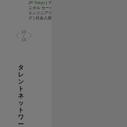
JP-Tokyo
| テク
ニカル セールス
エンジニアリン
グ | 社会人採用
13
/
13
タ
レ
ン
ト
ネ
ッ
ト
ワ
ー