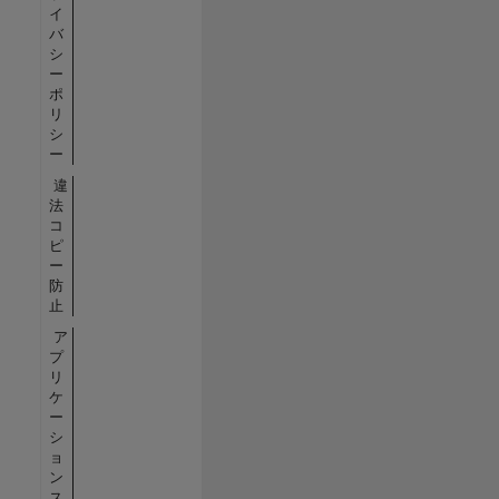
イ
バ
シ
ー
ポ
リ
シ
ー
違
法
コ
ピ
ー
防
止
ア
プ
リ
ケ
ー
シ
ョ
ン
ス