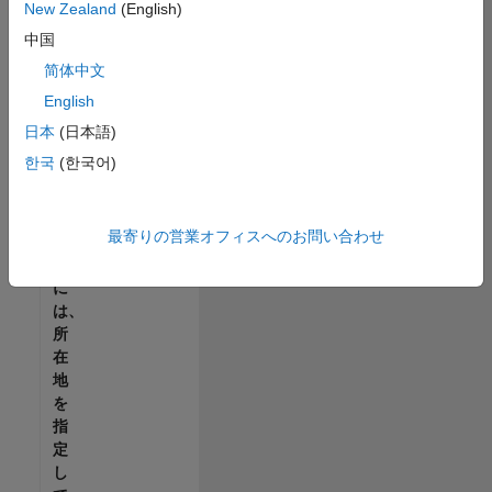
New Zealand
(English)
で
す
中国
べ
简体中文
て
English
の
求
日本
(日本語)
人
한국
(한국어)
を
見
つ
最寄りの営業オフィスへのお問い合わせ
け
る
に
は、
所
在
地
を
指
定
し