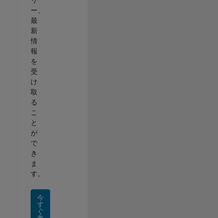
ー、
最
新
情
報
を
受
け
取
る
こ
と
が
で
き
ま
す。
今
す
ぐ
参