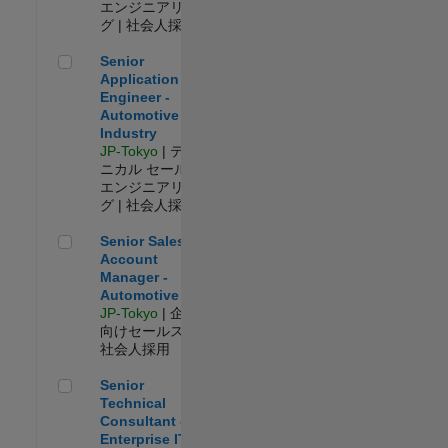
エンジニアリン
グ | 社会人採用
Senior Application Engineer - Automotive Industry
Senior
Application
Engineer -
Automotive
Industry
JP-Tokyo
| テク
ニカル セールス
エンジニアリン
グ | 社会人採用
Senior Sales Account Manager - Automotive
Senior Sales
Account
Manager -
Automotive
JP-Tokyo
| 企業
向けセールス |
社会人採用
Senior Technical Consultant - Enterprise IT
Senior
Technical
Consultant -
Enterprise IT