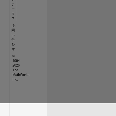
テ
ー
タ
ス
お
問
い
合
わ
せ
©
1994-
2026
The
MathWorks,
Inc.