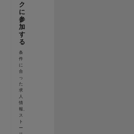
ク
に
参
加
す
る
条
件
に
合
っ
た
求
人
情
報、
ス
ト
ー
リ