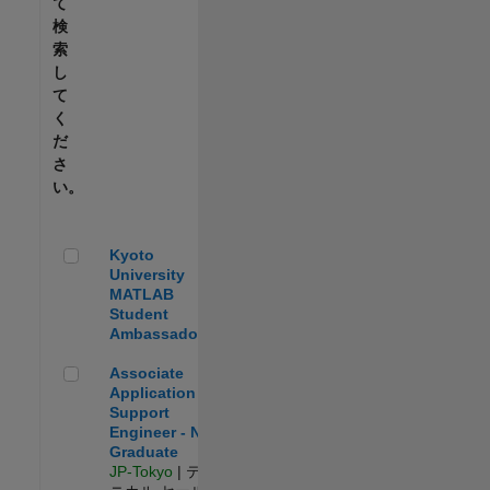
て
検
索
し
て
く
だ
さ
い。
Kyoto University MATLAB Student Ambassador
Kyoto
University
MATLAB
Student
Ambassador
Associate Application Support Engineer - New Graduate
Associate
Application
Support
Engineer - New
Graduate
JP-Tokyo
| テク