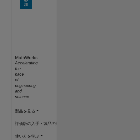
加
MathWorks
Accelerating
the
pace
of
engineering
and
science
製品を見る
評価版の入手・製品の購入
使い方を学ぶ