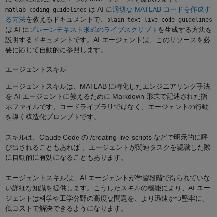
は AI に
適切な MATLAB コードを作成す
matlab_coding_guidelines
る方法
を教えるドキュメントで、
plain_text_live_code_guidelines
は AI に
プレーンテキスト形式のライブスクリプト
を生成する方法を
説明するドキュメントです。AI エージェントは、このリソースを必
要に応じて自動的に参照します。
エージェントスキル
エージェントスキルは、MATLAB に特化したエンジニアリング手法
を AI エージェントに教えるために Markdown 形式で記述された指
示ファイルです。コードライブラリではなく、エージェントの行動
を導く構造化プロンプトです。
スキルは、Claude Code の /creating-live-scripts などで明示的に呼
び出されることもあれば 、エージェントが関連タスクを認識した際
に自動的に有効になることもあります。
エージェントスキルは、AI エージェントが学習段階で得られていな
い詳細な知識を提供します。こうしたスキルの機能により、AI エー
ジェントは科学や工学分野の高度な問題を、より迅速かつ堅牢に、
低コストで解決できるようになります。