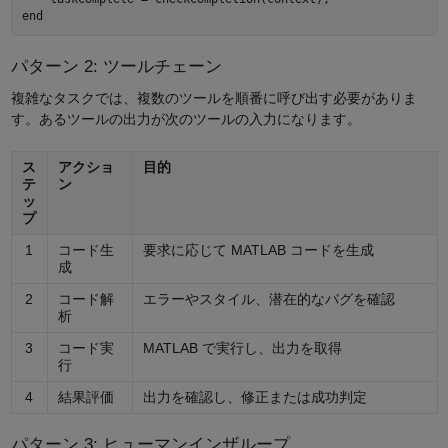
パターン 2: ツールチェーン
複雑なタスクでは、複数のツールを順番に呼び出す必要がありま
す。あるツールの出力が次のツールの入力になります。
ス
アクショ
目的
テ
ン
ッ
プ
1
コード生
要求に応じて MATLAB コードを生成
成
2
コード解
エラーやスタイル、潜在的なバグを確認
析
3
コード実
MATLAB で実行し、出力を取得
行
4
結果評価
出力を確認し、修正または成功判定
パターン 3: ヒューマンインザループ