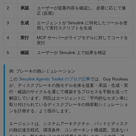
2
承認
ユーザーが提案内容を確認し、必要に応じて修
正 (反復)
3
生成
エージェントが Simulink に特化したツールを使
用して実行スクリプトを生成
4
実行
MCP サーバーがライブモデルに対してコードを
実行
5
確認
ユーザーが Simulink 上で結果を検証
例: ブレーキの熱シミュレーション
この
Simulink Agentic Toolkit のブログ記事
では、Guy Rouleau
が、ディスクブレーキの熱モデル全体を提案・承認・生成・実
行・確認のサイクルを通じて構築するプロセスを手順を追って
解説しています。同氏はエージェントに「平均的なセダン車に
取り付けられているディスクブレーキの熱挙動シミュレーショ
ンを計画する」よう指示します。
エージェントは、システムアーキテクチャ、パッドとディスク
の熱伝達方程式、環境条件、コンポーネント構成図、完全なパ