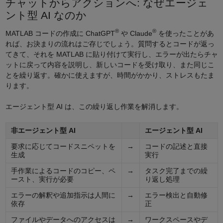
チャットからアクションへ: なぜエージェ
ント型 AI なのか
®
®
MATLAB コードの作成に ChatGPT
や Claude
を使ったことがあ
れば、お決まりの流れはご存じでしょう。質問するとコードが返っ
てきて、それを MATLAB に貼り付けて実行し、エラーが出たらチャ
ットに戻って内容を説明し、新しいコードを受け取り、また同じこ
とを繰り返す。確かに使えますが、時間がかかり、ストレスもたま
ります。
エージェント型 AI は、この繰り返し作業を解消します。
非エージェント型 AI
エージェント型 AI
要求に応じてコードスニペットを
→
コードの記述と直接
生成
実行
手作業によるコードのコピー、ペ
→
タスク完了までの繰
ースト、実行が必要
り返し処理
エラーの解釈や追加指示は人間に
→
エラー検出と自動修
依存
正
ファイルやデータへのアクセスは
→
ワークスペースやデ