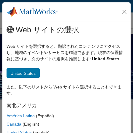
コンテンツへスキップ
ebook
Web サイトの選択
Web サイトを選択すると、翻訳されたコンテンツにアクセス
し、地域のイベントやサービスを確認できます。現在の位置情
報に基づき、次のサイトの選択を推奨します:
United States
MATLAB と Simulink の
エージェント型 AI ガイド
United States
また、以下のリストから Web サイトを選択することもできま
す。
南北アメリカ
América Latina
(Español)
はじめに: MATLAB と Simulink で実現する
Canada
(English)
エージェント型 AI
United States
(English)