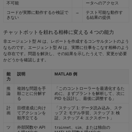
不可能
ータへのアクセス
コードが実際に動作するか検証で
→
テスト可能な動作す
きない
る結果の提供
チャットボットを頼れる相棒に変える 4 つの能力
非エージェント型 AI は、レポートを作成するコンサルタントのよう
なものです。エージェント型 AI は、実際に仕事をこなす相棒のよう
な存在です。問題を解決し、その結果を示したうえで、変更が必要
かどうかを確認します。
能
説明
MATLAB 例
力
推
複雑な問題を手
「このコントローラーを最適化するた
論
順ごとに分解す
めに、まずプラントを解析して、次に
る
PID を設計し、最後に調整する」
計
目標達成に向け
「ステップ 1: データ読み込み、ステ
画
てアクションを
ップ 2: モデル学習、ステップ 3: 検
順序立てる
証、ステップ 4: エクスポート」
ツ
外部関数や API
、
、または独自の
trainnet
sim