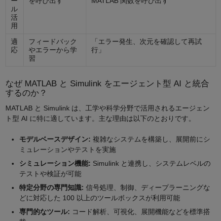
ー
を呼び出す
MATLAB 関数を呼び出す
ル
活
用
適
フィードバック
「エラー発生、次元を確認して再試
応
やエラーから学
行」
習
なぜ MATLAB と Simulink をエージェント型 AI と統合
するのか？
MATLAB と Simulink は、工学や科学分野で活用されるエージェン
ト型 AI に特に適しています。主な理由は以下のとおりです。
モデルベースデザイン:
複雑なシステムを構築し、展開前にシ
ミュレーションやテストを実施
シミュレーション機能:
Simulink と連携し、システムレベルの
テストや検証が可能
特定分野の専門知識:
信号処理、制御、ディープラーニングな
どに対応した 100 以上のツールボックスが利用可能
専門的なツール:
コード解析、可視化、展開機能などを標準搭