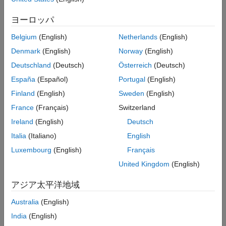
生成 AI は、人間とコンピュータとの関わり方を変え続けています。
かつては、LLM にエンジニアリングの課題を解決させようとする
ヨーロッパ
と、コードを何度もコピーして、手作業でエラーを修正しながら、
Belgium
(English)
Netherlands
(English)
今度こそ AI が自分の専門分野を正しく理解してくれたはずだと期待
する、といった状況になりがちでした。より大きな価値は、推論し
Denmark
(English)
Norway
(English)
て、行動し、MATLAB や Simulink のワークフローを自律的に実行
Deutschland
(Deutsch)
Österreich
(Deutsch)
できる AI システムによってもたらされます。この変革を実現するの
España
(Español)
Portugal
(English)
が、エージェント型 AI です。
Finland
(English)
Sweden
(English)
このガイドでは、解決策を提示し、それを実行する AI システムの構
France
(Français)
Switzerland
築方法を紹介します。Model Context Protocol (MCP) と新しいエー
Ireland
(English)
Deutsch
ジェント型 AI を通じて LLM を MATLAB や Simulink と連携させる
ことで、コード記述、モデル作成、シミュレーション実行、結果分
Italia
(Italiano)
English
析をジョブが完了するまで繰り返す AI エージェントを作成すること
Luxembourg
(English)
Français
ができます。
United Kingdom
(English)
アジア太平洋地域
Australia
(English)
India
(English)