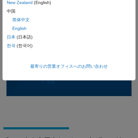
New Zealand
(English)
中国
従来のチャットベースの AI から完全に自律的に行動するエージェント型
AI への進化。
简体中文
English
日本
(日本語)
한국
(한국어)
WEB セミナー
AI エージェントで加速するエンジニ
最寄りの営業オフィスへのお問い合わせ
アリング開発
登録