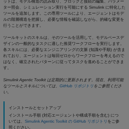
ットは、モデル構造の読み取り、ブロックと接続の編集、パラメー
ター照会、シミュレーション実行を可能にする Simulink に特化した
ツールを追加します。この専用ツールにより、エージェントはモデ
ルの階層構造を把握し、必要な情報を確認しながら、的確な変更を
行うことができます。
ツールキットのスキルは、そのツールを活用して、モデルベースデ
ザインの一般的なタスクに適した推奨ワークフローを実行します。
各スキルには、必要なエンジニアリングの文脈 (知識や手順) が含ま
れており、エージェントは毎回ゼロからワークフローを考えるので
はなく、確立されたパターンに従ってタスクを進めることができま
す。
Simulink Agentic Toolkit は定期的に更新されます。現在、利用可能
なツールとスキルについては、
GitHub リポジトリ
をご参照くださ
い。
インストールとセットアップ
インストール手順 (対応エージェントや構成手順を含む) につ
いては、
Simulink Agentic Toolkit の GitHub リポジトリ
をご参
照ください。