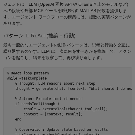
ジェントは、LLM (OpenAI 互換 API や Ollama™ 上のモデルなど)
への接続や外部 MCP ツールを呼び出す MATLAB 関数を提供しま
す。エージェント ワークフローの構築には、複数の実装パターンが
あります。
パターン 1: ReAct (推論＋行動)
最も一般的なエージェントの動作パターンは、思考と行動を交互に
繰り返すものです。LLM は、次に何をすべきかを推論して、アクシ
ョンを起こし、結果を観察して、再び繰り返します。
% ReAct loop pattern 

while ~taskComplete 

    % Thought: LLM reasons about next step 

    thought = generate(chat, [context, "What should I do next
    % Action: Execute tool if needed 

    if needsTool(thought) 

        result = executeTool(thought.tool_call); 

        context = [context; result]; 

    end 

    % Observation: Update state based on results 

    taskComplete = checkCompletion(context); 
